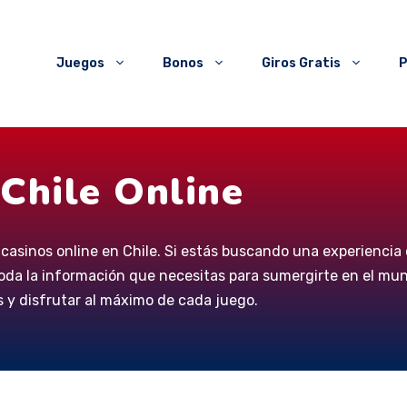
Juegos
Bonos
Giros Gratis
Chile Online
s casinos online en Chile. Si estás buscando una experienci
toda la información que necesitas para sumergirte en el mund
y disfrutar al máximo de cada juego.