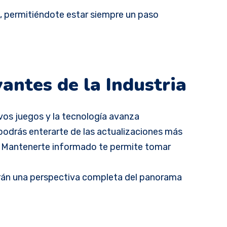
a, permitiéndote estar siempre un paso
antes de la Industria
vos juegos y la tecnología avanza
odrás enterarte de las actualizaciones más
s. Mantenerte informado te permite tomar
ndarán una perspectiva completa del panorama