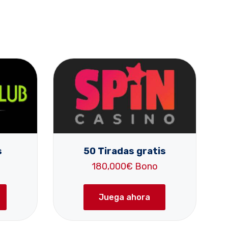
s
50 Tiradas gratis
180,000€ Bono
Juega ahora