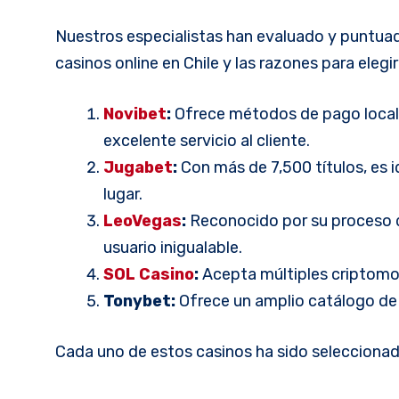
Nuestros especialistas han evaluado y puntuad
casinos online en Chile y las razones para elegir
Novibet
:
Ofrece métodos de pago locale
excelente servicio al cliente.
Jugabet
:
Con más de 7,500 títulos, es i
lugar.
LeoVegas
:
Reconocido por su proceso de
usuario inigualable.
SOL Casino
:
Acepta múltiples criptomo
Tonybet:
Ofrece un amplio catálogo de j
Cada uno de estos casinos ha sido seleccionado