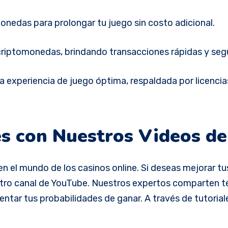
onedas para prolongar tu juego sin costo adicional.
iptomonedas, brindando transacciones rápidas y seg
una experiencia de juego óptima, respaldada por licencia
es con Nuestros Videos d
 el mundo de los casinos online. Si deseas mejorar tu
nuestro canal de YouTube. Nuestros expertos comparten
ntar tus probabilidades de ganar. A través de tutorial