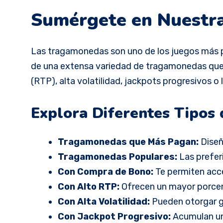
Sumérgete en Nuestra
Las tragamonedas son uno de los juegos más po
de una extensa variedad de tragamonedas que s
(RTP), alta volatilidad, jackpots progresivos 
Explora Diferentes Tipos
Tragamonedas que Más Pagan:
Diseñ
Tragamonedas Populares:
Las prefer
Con Compra de Bono:
Te permiten acce
Con Alto RTP:
Ofrecen un mayor porcent
Con Alta Volatilidad:
Pueden otorgar 
Con Jackpot Progresivo:
Acumulan un