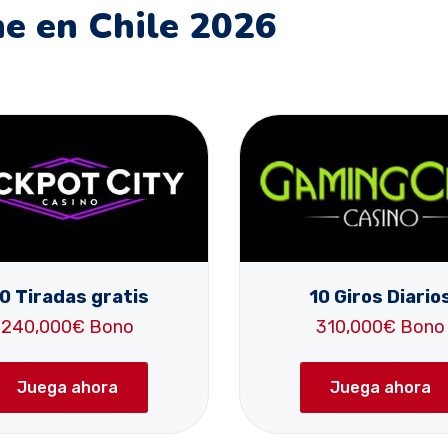
ne en Chile 2026
0 Tiradas gratis
10 Giros Diario
240,000€ Bono
310,000€ Bono
Juega ahora
Juega ahora