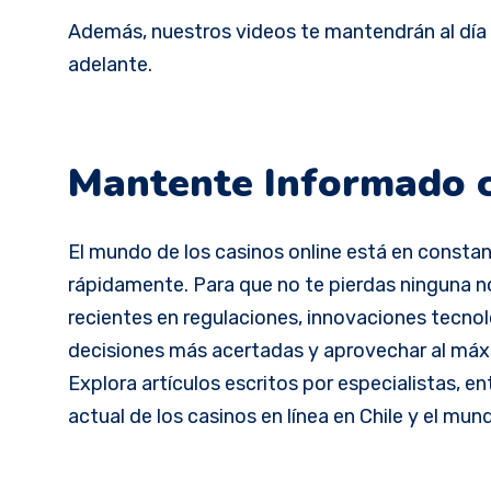
Además, nuestros videos te mantendrán al día 
adelante.
Mantente Informado co
El mundo de los casinos online está en consta
rápidamente. Para que no te pierdas ninguna 
recientes en regulaciones, innovaciones tecno
decisiones más acertadas y aprovechar al máx
Explora artículos escritos por especialistas, 
actual de los casinos en línea en Chile y el mun