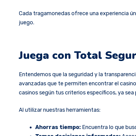
Cada tragamonedas ofrece una experiencia única
juego.
Juega con Total Segur
Entendemos que la seguridad y la transparenci
avanzadas que te permiten encontrar el casino 
casinos según tus criterios específicos, ya se
Al utilizar nuestras herramientas:
Ahorras tiempo:
Encuentra lo que busca