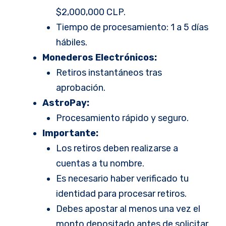
$2,000,000 CLP.
Tiempo de procesamiento: 1 a 5 días
hábiles.
Monederos Electrónicos:
Retiros instantáneos tras
aprobación.
AstroPay:
Procesamiento rápido y seguro.
Importante:
Los retiros deben realizarse a
cuentas a tu nombre.
Es necesario haber verificado tu
identidad para procesar retiros.
Debes apostar al menos una vez el
monto depositado antes de solicitar