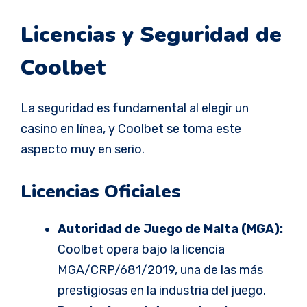
Licencias y Seguridad de
Coolbet
La seguridad es fundamental al elegir un
casino en línea, y Coolbet se toma este
aspecto muy en serio.
Licencias Oficiales
Autoridad de Juego de Malta (MGA):
Coolbet opera bajo la licencia
MGA/CRP/681/2019, una de las más
prestigiosas en la industria del juego.