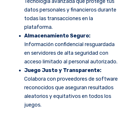
Tecnología avanzada que protege tus
datos personales y financieros durante
todas las transacciones en la
plataforma.
Almacenamiento Seguro:
Información confidencial resguardada
en servidores de alta seguridad con
acceso limitado al personal autorizado.
Juego Justo y Transparente:
Colabora con proveedores de software
reconocidos que aseguran resultados
aleatorios y equitativos en todos los
juegos.