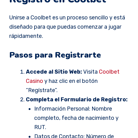
Unirse a Coolbet es un proceso sencillo y está
diseñado para que puedas comenzar a jugar
rápidamente.
Pasos para Registrarte
Accede al Sitio Web:
Visita
Coolbet
Casino
y haz clic en el botón
“Regístrate”.
Completa el Formulario de Registro:
Información Personal: Nombre
completo, fecha de nacimiento y
RUT.
Datos de Contacto: Número de