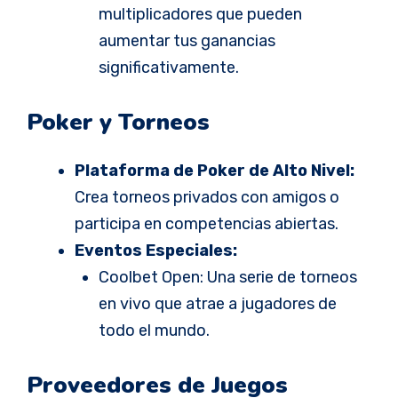
multiplicadores que pueden
aumentar tus ganancias
significativamente.
Poker y Torneos
Plataforma de Poker de Alto Nivel:
Crea torneos privados con amigos o
participa en competencias abiertas.
Eventos Especiales:
Coolbet Open: Una serie de torneos
en vivo que atrae a jugadores de
todo el mundo.
Proveedores de Juegos