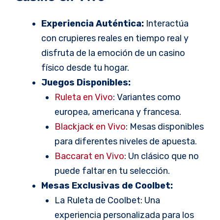
Experiencia Auténtica:
Interactúa
con crupieres reales en tiempo real y
disfruta de la emoción de un casino
físico desde tu hogar.
Juegos Disponibles:
Ruleta en Vivo
: Variantes como
europea, americana y francesa.
Blackjack en Vivo
: Mesas disponibles
para diferentes niveles de apuesta.
Baccarat en Vivo
: Un clásico que no
puede faltar en tu selección.
Mesas Exclusivas de Coolbet:
La Ruleta de Coolbet: Una
experiencia personalizada para los