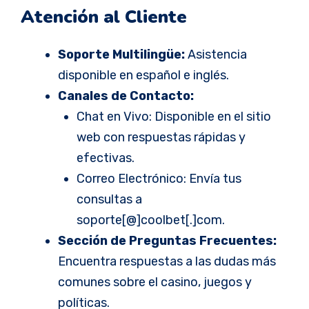
Atención al Cliente
Soporte Multilingüe:
Asistencia
disponible en español e inglés.
Canales de Contacto:
Chat en Vivo: Disponible en el sitio
web con respuestas rápidas y
efectivas.
Correo Electrónico: Envía tus
consultas a
soporte[@]coolbet[.]com.
Sección de Preguntas Frecuentes:
Encuentra respuestas a las dudas más
comunes sobre el casino, juegos y
políticas.