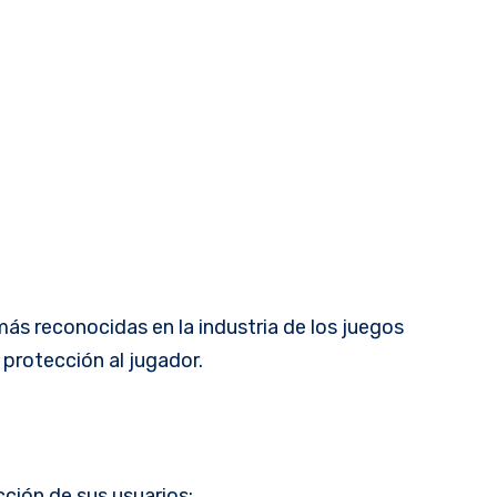
ás reconocidas en la industria de los juegos
 protección al jugador.
cción de sus usuarios: