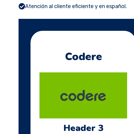
Atención al cliente eficiente y en español.
Codere
Header 3