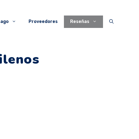
Pago
Proveedores
Reseñas
ilenos