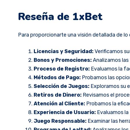
Reseña de 1xBet
Para proporcionarte una visión detallada de l
Licencias y Seguridad:
Verificamos su
Bonos y Promociones:
Analizamos las 
Proceso de Registro:
Evaluamos la fac
Métodos de Pago:
Probamos las opcion
Selección de Juegos:
Exploramos su e
Retiros de Dinero:
Revisamos el proces
Atención al Cliente:
Probamos la eficac
Experiencia de Usuario:
Evaluamos la 
Juego Responsable:
Examinar las herr
Programa de Lealtad:
Analizamos los 