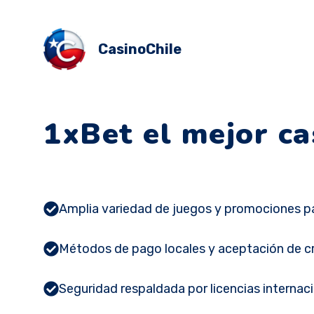
Saltar
al
CasinoChile
contenido
1xBet el mejor ca
Amplia variedad de juegos y promociones pa
Métodos de pago locales y aceptación de 
Seguridad respaldada por licencias internaci