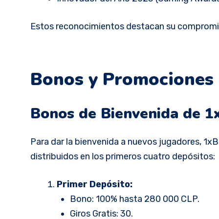
Estos reconocimientos destacan su compromiso c
Bonos y Promociones
Bonos de Bienvenida de 1
Para dar la bienvenida a nuevos jugadores, 
distribuidos en los primeros cuatro depósitos:
Primer Depósito:
Bono: 100% hasta 280 000 CLP.
Giros Gratis: 30.