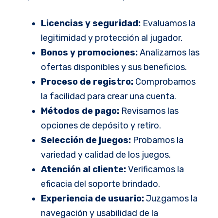
Licencias y seguridad:
Evaluamos la
legitimidad y protección al jugador.
Bonos y promociones:
Analizamos las
ofertas disponibles y sus beneficios.
Proceso de registro:
Comprobamos
la facilidad para crear una cuenta.
Métodos de pago:
Revisamos las
opciones de depósito y retiro.
Selección de juegos:
Probamos la
variedad y calidad de los juegos.
Atención al cliente:
Verificamos la
eficacia del soporte brindado.
Experiencia de usuario:
Juzgamos la
navegación y usabilidad de la