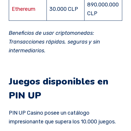
890.000.000
Ethereum
30.000 CLP
CLP
Beneficios de usar criptomonedas:
Transacciones rápidas, seguras y sin
intermediarios.
Juegos disponibles en
PIN UP
PIN UP Casino posee un catálogo
impresionante que supera los 10.000 juegos.