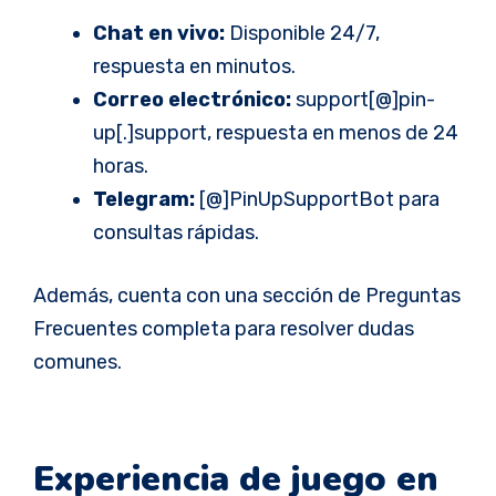
Chat en vivo:
Disponible 24/7,
respuesta en minutos.
Correo electrónico:
support[@]pin-
up[.]support, respuesta en menos de 24
horas.
Telegram:
[@]PinUpSupportBot para
consultas rápidas.
Además, cuenta con una sección de Preguntas
Frecuentes completa para resolver dudas
comunes.
Experiencia de juego en