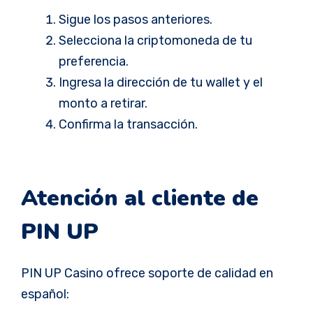
Sigue los pasos anteriores.
Selecciona la criptomoneda de tu
preferencia.
Ingresa la dirección de tu wallet y el
monto a retirar.
Confirma la transacción.
Atención al cliente de
PIN UP
PIN UP Casino ofrece soporte de calidad en
español: