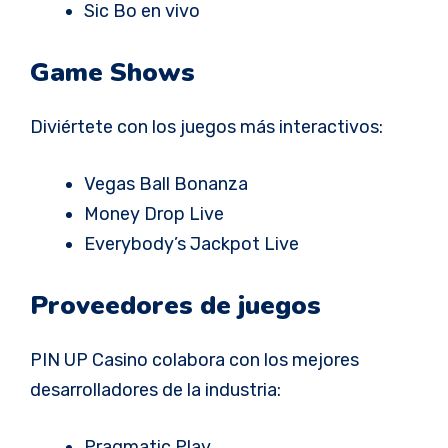
Sic Bo en vivo
Game Shows
Diviértete con los juegos más interactivos:
Vegas Ball Bonanza
Money Drop Live
Everybody’s Jackpot Live
Proveedores de juegos
PIN UP Casino colabora con los mejores
desarrolladores de la industria:
Pragmatic Play