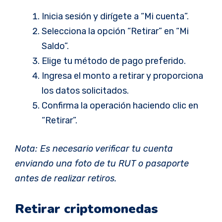
Inicia sesión y dirígete a “Mi cuenta”.
Selecciona la opción “Retirar” en “Mi
Saldo”.
Elige tu método de pago preferido.
Ingresa el monto a retirar y proporciona
los datos solicitados.
Confirma la operación haciendo clic en
“Retirar”.
Nota: Es necesario verificar tu cuenta
enviando una foto de tu RUT o pasaporte
antes de realizar retiros.
Retirar criptomonedas