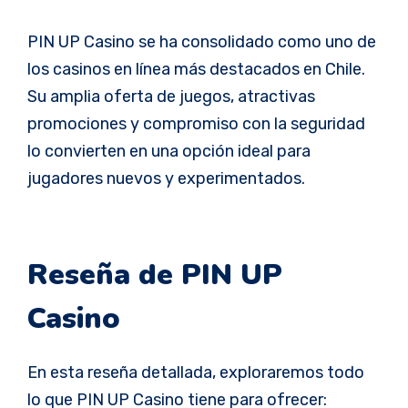
PIN UP Casino se ha consolidado como uno de
los casinos en línea más destacados en Chile.
Su amplia oferta de juegos, atractivas
promociones y compromiso con la seguridad
lo convierten en una opción ideal para
jugadores nuevos y experimentados.
Reseña de PIN UP
Casino
En esta reseña detallada, exploraremos todo
lo que PIN UP Casino tiene para ofrecer: