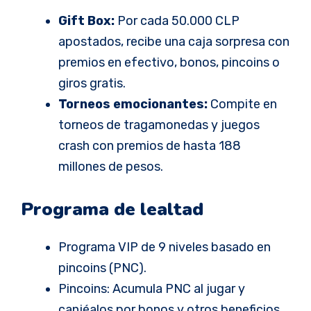
Gift Box:
Por cada 50.000 CLP
apostados, recibe una caja sorpresa con
premios en efectivo, bonos, pincoins o
giros gratis.
Torneos emocionantes:
Compite en
torneos de tragamonedas y juegos
crash con premios de hasta 188
millones de pesos.
Programa de lealtad
Programa VIP de 9 niveles basado en
pincoins (PNC).
Pincoins: Acumula PNC al jugar y
canjéalos por bonos y otros beneficios