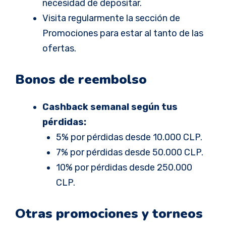
necesidad de depositar.
Visita regularmente la sección de
Promociones para estar al tanto de las
ofertas.
Bonos de reembolso
Cashback semanal según tus
pérdidas:
5% por pérdidas desde 10.000 CLP.
7% por pérdidas desde 50.000 CLP.
10% por pérdidas desde 250.000
CLP.
Otras promociones y torneos