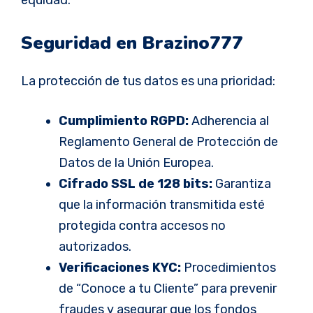
equidad.
Seguridad en Brazino777
La protección de tus datos es una prioridad:
Cumplimiento RGPD:
Adherencia al
Reglamento General de Protección de
Datos de la Unión Europea.
Cifrado SSL de 128 bits:
Garantiza
que la información transmitida esté
protegida contra accesos no
autorizados.
Verificaciones KYC:
Procedimientos
de “Conoce a tu Cliente” para prevenir
fraudes y asegurar que los fondos