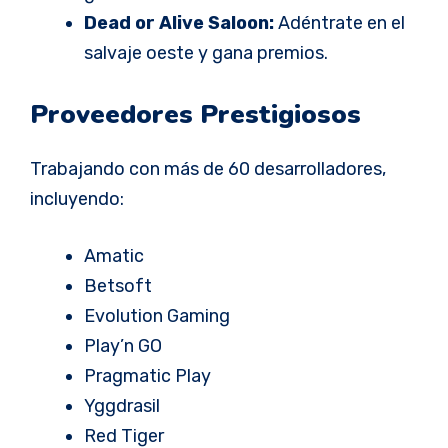
Dead or Alive Saloon:
Adéntrate en el
salvaje oeste y gana premios.
Proveedores Prestigiosos
Trabajando con más de 60 desarrolladores,
incluyendo:
Amatic
Betsoft
Evolution Gaming
Play’n GO
Pragmatic Play
Yggdrasil
Red Tiger