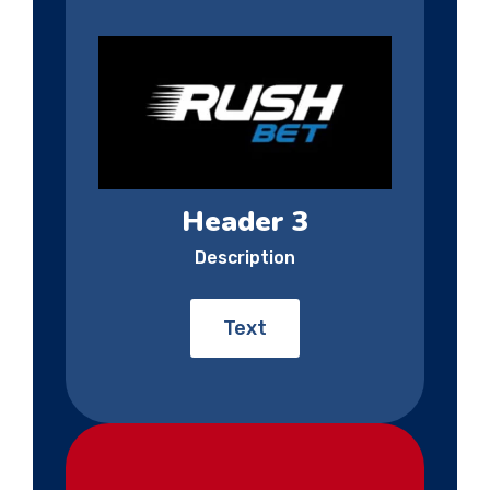
Header 3
Description
Text