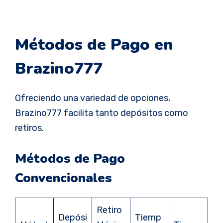
Métodos de Pago en
Brazino777
Ofreciendo una variedad de opciones,
Brazino777 facilita tanto depósitos como
retiros.
Métodos de Pago
Convencionales
Retiro
Depósi
Tiemp