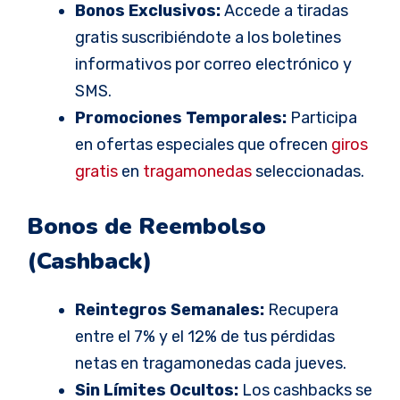
Bonos Exclusivos:
Accede a tiradas
gratis suscribiéndote a los boletines
informativos por correo electrónico y
SMS.
Promociones Temporales:
Participa
en ofertas especiales que ofrecen
giros
gratis
en
tragamonedas
seleccionadas.
Bonos de Reembolso
(Cashback)
Reintegros Semanales:
Recupera
entre el 7% y el 12% de tus pérdidas
netas en tragamonedas cada jueves.
Sin Límites Ocultos:
Los cashbacks se