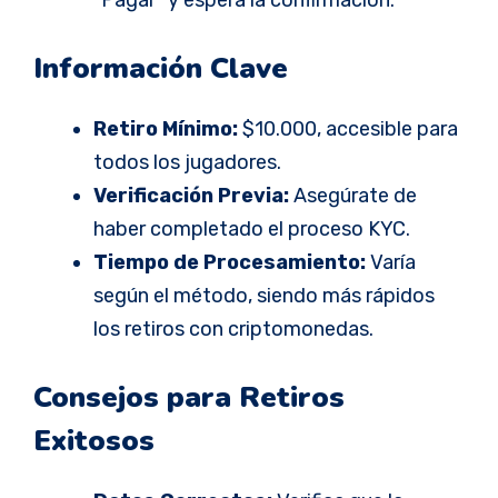
“Pagar” y espera la confirmación.
Información Clave
Retiro Mínimo:
$10.000, accesible para
todos los jugadores.
Verificación Previa:
Asegúrate de
haber completado el proceso KYC.
Tiempo de Procesamiento:
Varía
según el método, siendo más rápidos
los retiros con criptomonedas.
Consejos para Retiros
Exitosos