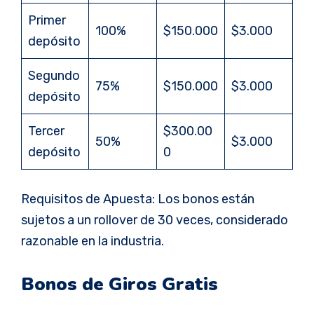
Primer
100%
$150.000
$3.000
depósito
Segundo
75%
$150.000
$3.000
depósito
Tercer
$300.00
50%
$3.000
depósito
0
Requisitos de Apuesta: Los bonos están
sujetos a un rollover de 30 veces, considerado
razonable en la industria.
Bonos de Giros Gratis