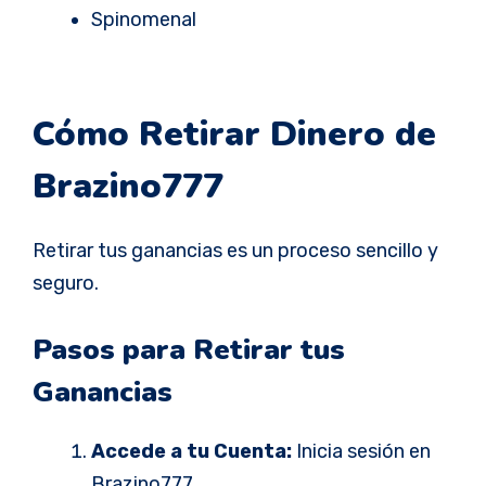
Spinomenal
Cómo Retirar Dinero de
Brazino777
Retirar tus ganancias es un proceso sencillo y
seguro.
Pasos para Retirar tus
Ganancias
Accede a tu Cuenta:
Inicia sesión en
Brazino777.