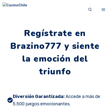
Saltar
Me
al
contenido
Regístrate en
Brazino777 y siente
la emoción del
triunfo
Diversión Garantizada:
Accede a más de
5.500 juegos emocionantes.