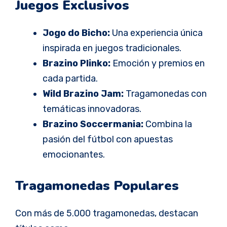
Juegos Exclusivos
Jogo do Bicho:
Una experiencia única
inspirada en juegos tradicionales.
Brazino Plinko:
Emoción y premios en
cada partida.
Wild Brazino Jam:
Tragamonedas con
temáticas innovadoras.
Brazino Soccermania:
Combina la
pasión del fútbol con apuestas
emocionantes.
Tragamonedas Populares
Con más de 5.000 tragamonedas, destacan