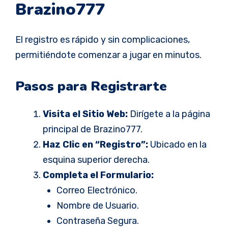
Brazino777
El registro es rápido y sin complicaciones,
permitiéndote comenzar a jugar en minutos.
Pasos para Registrarte
Visita el Sitio Web:
Dirígete a la página
principal de Brazino777.
Haz Clic en “Registro”:
Ubicado en la
esquina superior derecha.
Completa el Formulario:
Correo Electrónico.
Nombre de Usuario.
Contraseña Segura.