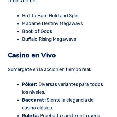
títulos como:
Hot to Burn Hold and Spin
Madame Destiny Megaways
Book of Gods
Buffalo Rising Megaways
Casino en Vivo
Sumérgete en la acción en tiempo real:
Póker:
Diversas variantes para todos
los niveles.
Baccarat:
Siente la elegancia del
casino clásico.
Ruleta:
Prueba tu suerte en la rueda