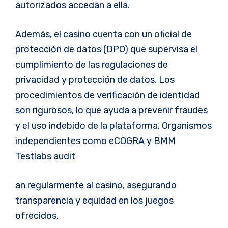
autorizados accedan a ella.
Además, el casino cuenta con un oficial de
protección de datos (DPO) que supervisa el
cumplimiento de las regulaciones de
privacidad y protección de datos. Los
procedimientos de verificación de identidad
son rigurosos, lo que ayuda a prevenir fraudes
y el uso indebido de la plataforma. Organismos
independientes como eCOGRA y BMM
Testlabs audit
an regularmente al casino, asegurando
transparencia y equidad en los juegos
ofrecidos.