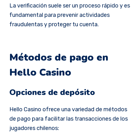
La verificación suele ser un proceso rápido y es
fundamental para prevenir actividades
fraudulentas y proteger tu cuenta.
Métodos de pago en
Hello Casino
Opciones de depósito
Hello Casino ofrece una variedad de métodos
de pago para facilitar las transacciones de los
jugadores chilenos: