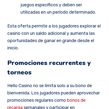
juegos específicos y deben ser
utilizadas en un período determinado.
Esta oferta permite a los jugadores explorar el
casino con un saldo adicional y aumenta las
oportunidades de ganar en grande desde el
inicio.
Promociones recurrentes y
torneos
Hello Casino no se limita solo a su bono de
bienvenida. Los jugadores pueden aprovechar
promociones regulares como
bonos de
recarga
semanales y participar en