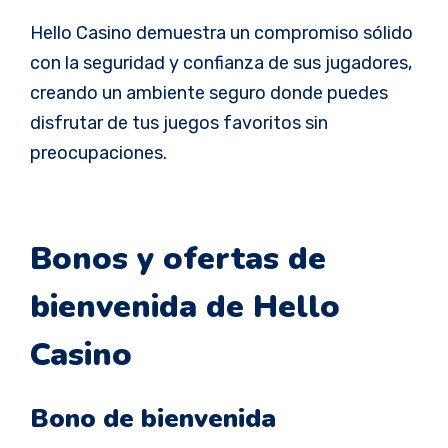
Hello Casino demuestra un compromiso sólido
con la seguridad y confianza de sus jugadores,
creando un ambiente seguro donde puedes
disfrutar de tus juegos favoritos sin
preocupaciones.
Bonos y ofertas de
bienvenida de Hello
Casino
Bono de bienvenida