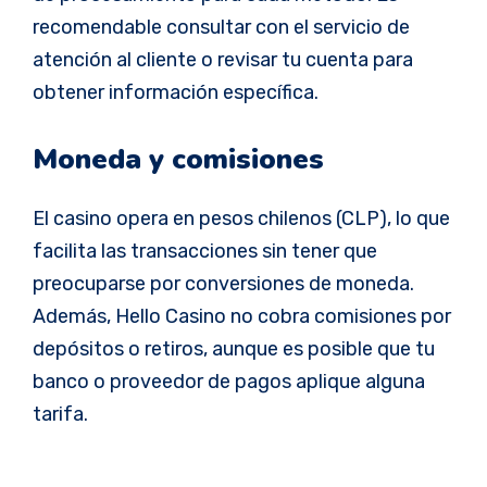
recomendable consultar con el servicio de
atención al cliente o revisar tu cuenta para
obtener información específica.
Moneda y comisiones
El casino opera en pesos chilenos (CLP), lo que
facilita las transacciones sin tener que
preocuparse por conversiones de moneda.
Además, Hello Casino no cobra comisiones por
depósitos o retiros, aunque es posible que tu
banco o proveedor de pagos aplique alguna
tarifa.