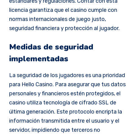
estándares y regulaciones. Contar con esta
licencia garantiza que el casino cumple con
normas internacionales de juego justo,
seguridad financiera y protección al jugador.
Medidas de seguridad
implementadas
La seguridad de los jugadores es una prioridad
para Hello Casino. Para asegurar que tus datos
personales y financieros estén protegidos, el
casino utiliza tecnología de cifrado SSL de
última generación. Este protocolo encripta la
información transmitida entre el usuario y el
servidor, impidiendo que terceros no