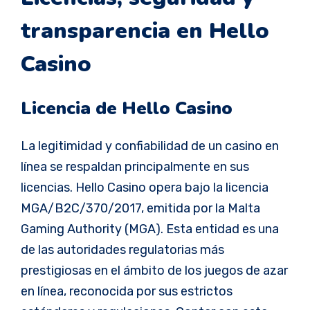
transparencia en Hello
Casino
Licencia de Hello Casino
La legitimidad y confiabilidad de un casino en
línea se respaldan principalmente en sus
licencias. Hello Casino opera bajo la licencia
MGA/B2C/370/2017, emitida por la Malta
Gaming Authority (MGA). Esta entidad es una
de las autoridades regulatorias más
prestigiosas en el ámbito de los juegos de azar
en línea, reconocida por sus estrictos