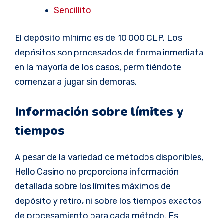
Sencillito
El depósito mínimo es de 10 000 CLP. Los
depósitos son procesados de forma inmediata
en la mayoría de los casos, permitiéndote
comenzar a jugar sin demoras.
Información sobre límites y
tiempos
A pesar de la variedad de métodos disponibles,
Hello Casino no proporciona información
detallada sobre los límites máximos de
depósito y retiro, ni sobre los tiempos exactos
de procesamiento para cada método. Es