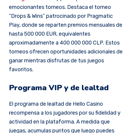
emocionantes torneos. Destaca el torneo
“Drops & Wins” patrocinado por Pragmatic
Play, donde se reparten premios mensuales de
hasta 500 000 EUR, equivalentes
aproximadamente a 400 000 000 CLP. Estos
torneos ofrecen oportunidades adicionales de
ganar mientras disfrutas de tus juegos
favoritos.
Programa VIP y de lealtad
El programa de lealtad de Hello Casino
recompensa a los jugadores por su fidelidad y
actividad en la plataforma. A medida que
juegas, acumulas puntos que luego puedes