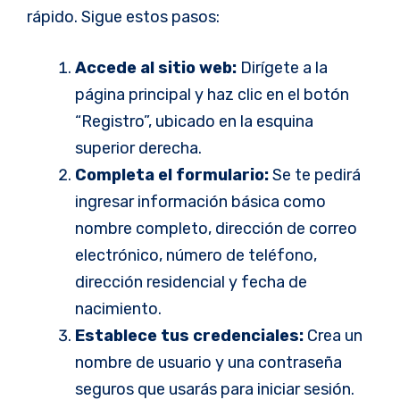
rápido. Sigue estos pasos:
Accede al sitio web:
Dirígete a la
página principal y haz clic en el botón
“Registro”, ubicado en la esquina
superior derecha.
Completa el formulario:
Se te pedirá
ingresar información básica como
nombre completo, dirección de correo
electrónico, número de teléfono,
dirección residencial y fecha de
nacimiento.
Establece tus credenciales:
Crea un
nombre de usuario y una contraseña
seguros que usarás para iniciar sesión.