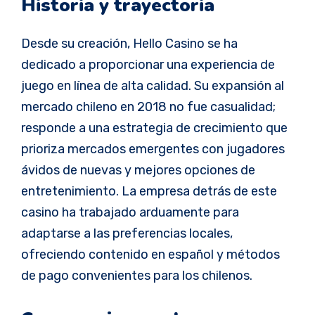
Historia y trayectoria
Desde su creación, Hello Casino se ha
dedicado a proporcionar una experiencia de
juego en línea de alta calidad. Su expansión al
mercado chileno en 2018 no fue casualidad;
responde a una estrategia de crecimiento que
prioriza mercados emergentes con jugadores
ávidos de nuevas y mejores opciones de
entretenimiento. La empresa detrás de este
casino ha trabajado arduamente para
adaptarse a las preferencias locales,
ofreciendo contenido en español y métodos
de pago convenientes para los chilenos.