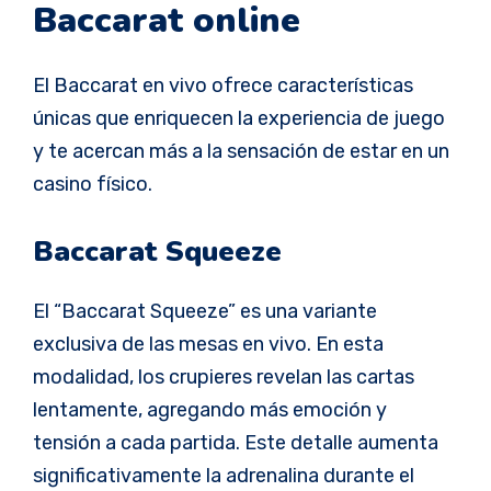
Baccarat online
El Baccarat en vivo ofrece características
únicas que enriquecen la experiencia de juego
y te acercan más a la sensación de estar en un
casino físico.
Baccarat Squeeze
El “Baccarat Squeeze” es una variante
exclusiva de las mesas en vivo. En esta
modalidad, los crupieres revelan las cartas
lentamente, agregando más emoción y
tensión a cada partida. Este detalle aumenta
significativamente la adrenalina durante el