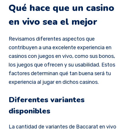
Qué hace que un casino
en vivo sea el mejor
Revisamos diferentes aspectos que
contribuyen a una excelente experiencia en
casinos con juegos en vivo, como sus bonos,
los juegos que ofrecen y su usabilidad. Estos
factores determinan qué tan buena será tu
experiencia al jugar en dichos casinos.
Diferentes variantes
disponibles
La cantidad de variantes de Baccarat en vivo