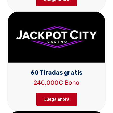
60 Tiradas gratis
240,000€ Bono
Juega ahora