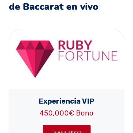
de Baccarat en vivo
Experiencia VIP
450,000€ Bono
Juega ahora