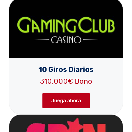
10 Giros Diarios
310,000€ Bono
Juega ahora