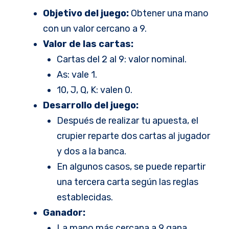
Objetivo del juego:
Obtener una mano
con un valor cercano a 9.
Valor de las cartas:
Cartas del 2 al 9: valor nominal.
As: vale 1.
10, J, Q, K: valen 0.
Desarrollo del juego:
Después de realizar tu apuesta, el
crupier reparte dos cartas al jugador
y dos a la banca.
En algunos casos, se puede repartir
una tercera carta según las reglas
establecidas.
Ganador:
La mano más cercana a 9 gana.