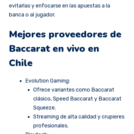
evitarlas y enfocarse en las apuestas a la
banca o al jugador.
Mejores proveedores de
Baccarat en vivo en
Chile
Evolution Gaming:
Ofrece variantes como Baccarat
clásico, Speed Baccarat y Baccarat
Squeeze.
Streaming de alta calidad y crupieres
profesionales.