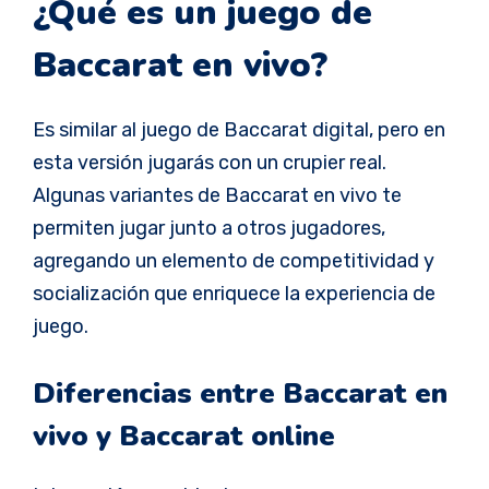
¿Qué es un juego de
Baccarat en vivo?
Es similar al juego de Baccarat digital, pero en
esta versión jugarás con un crupier real.
Algunas variantes de Baccarat en vivo te
permiten jugar junto a otros jugadores,
agregando un elemento de competitividad y
socialización que enriquece la experiencia de
juego.
Diferencias entre Baccarat en
vivo y Baccarat online