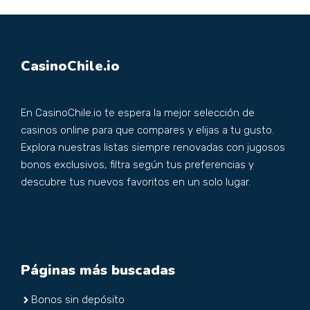
CasinoChile.io
En CasinoChile.io te espera la mejor selección de
casinos online para que compares y elijas a tu gusto.
Explora nuestras listas siempre renovadas con jugosos
bonos exclusivos, filtra según tus preferencias y
descubre tus nuevos favoritos en un solo lugar.
Páginas más buscadas
Bonos sin depósito