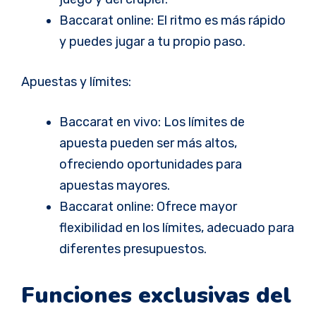
Baccarat online: El ritmo es más rápido
y puedes jugar a tu propio paso.
Apuestas y límites:
Baccarat en vivo: Los límites de
apuesta pueden ser más altos,
ofreciendo oportunidades para
apuestas mayores.
Baccarat online: Ofrece mayor
flexibilidad en los límites, adecuado para
diferentes presupuestos.
Funciones exclusivas del