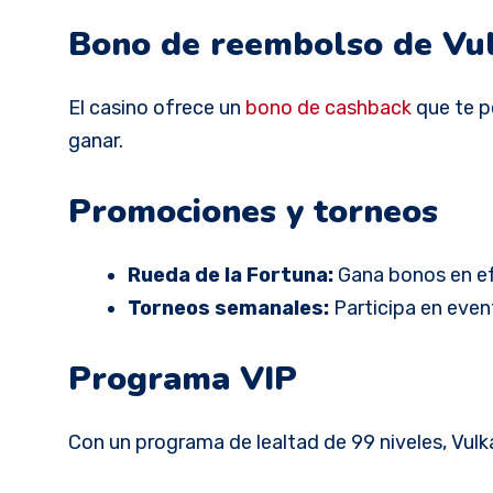
Bono de reembolso de Vu
El casino ofrece un
bono de cashback
que te p
ganar.
Promociones y torneos
Rueda de la Fortuna:
Gana bonos en ef
Torneos semanales:
Participa en even
Programa VIP
Con un programa de lealtad de 99 niveles, Vul