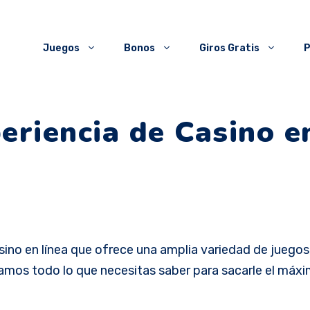
Juegos
Bonos
Giros Gratis
eriencia de Casino e
sino en línea que ofrece una amplia variedad de juego
amos todo lo que necesitas saber para sacarle el máx