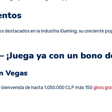
entos
s destacados en la industria iGaming, su creciente po
– ¡Juega ya con un bono d
n Vegas
e bienvenida de hasta 1.050.000 CLP más 150
giros gra