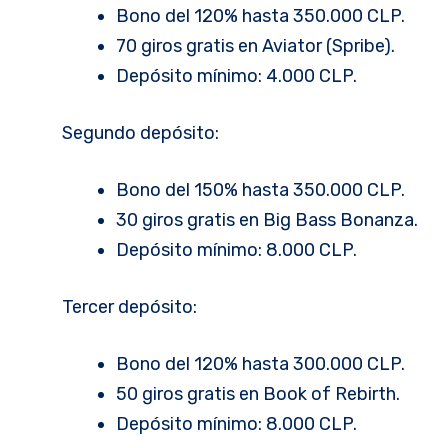
Bono del 120% hasta 350.000 CLP.
70 giros gratis en Aviator (Spribe).
Depósito mínimo: 4.000 CLP.
Segundo depósito:
Bono del 150% hasta 350.000 CLP.
30 giros gratis en Big Bass Bonanza.
Depósito mínimo: 8.000 CLP.
Tercer depósito:
Bono del 120% hasta 300.000 CLP.
50 giros gratis en Book of Rebirth.
Depósito mínimo: 8.000 CLP.