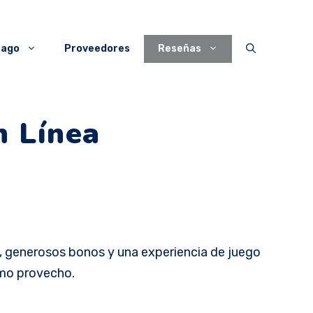
Pago
Proveedores
Reseñas
n Línea
s, generosos bonos y una experiencia de juego
imo provecho.