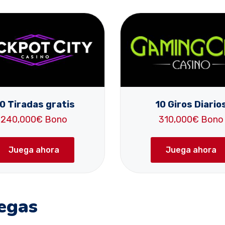
0 Tiradas gratis
10 Giros Diario
240,000€ Bono
310,000€ Bono
Juega ahora
Juega ahora
egas