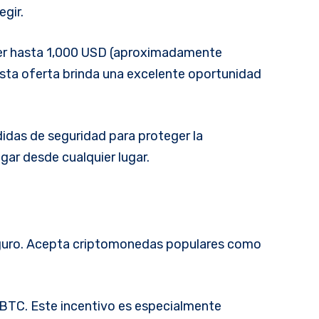
gir.
ner hasta 1,000 USD (aproximadamente
Esta oferta brinda una excelente oportunidad
idas de seguridad para proteger la
gar desde cualquier lugar.
seguro. Acepta criptomonedas populares como
 BTC. Este incentivo es especialmente