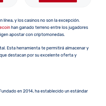
línea, y los casinos no son la excepción.
tecoin
han ganado terreno entre los jugadores
ligen apostar con criptomonedas.
ital. Esta herramienta te permitirá almacenar y
 que destacan por su excelente oferta y
. Fundado en 2014, ha establecido un estándar