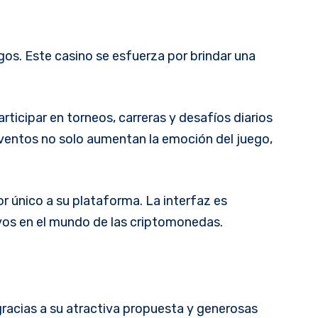
os. Este casino se esfuerza por brindar una
ticipar en torneos, carreras y desafíos diarios
eventos no solo aumentan la emoción del juego,
r único a su plataforma. La interfaz es
evos en el mundo de las criptomonedas.
 gracias a su atractiva propuesta y generosas