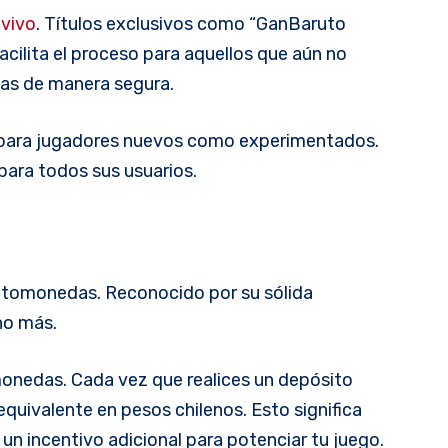
 vivo
. Títulos exclusivos como “GanBaruto
acilita el proceso para aquellos que aún no
las de manera segura.
to para jugadores nuevos como experimentados.
para todos sus usuarios.
iptomonedas. Reconocido por su sólida
ho más.
monedas. Cada vez que realices un depósito
quivalente en pesos chilenos. Esto significa
un incentivo adicional para potenciar tu juego.