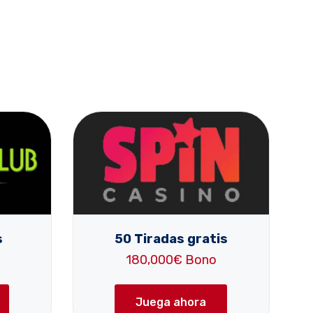
s
50 Tiradas gratis
180,000€ Bono
Juega ahora