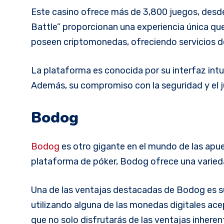
Este casino ofrece más de 3,800 juegos, desde
Battle” proporcionan una experiencia única que 
poseen criptomonedas, ofreciendo servicios de
La plataforma es conocida por su interfaz int
Además, su compromiso con la seguridad y el j
Bodog
Bodog
es otro gigante en el mundo de las apu
plataforma de póker, Bodog ofrece una varied
Una de las ventajas destacadas de Bodog es s
utilizando alguna de las monedas digitales ace
que no solo disfrutarás de las ventajas inhere