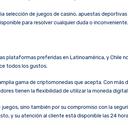
 selección de juegos de casino, apuestas deportivas 
disponible para resolver cualquier duda o inconveniente
s plataformas preferidas en Latinoamérica, y Chile n
ce todos los gustos.
a amplia gama de criptomonedas que acepta. Con más de
ores tienen la flexibilidad de utilizar la moneda digita
e juegos, sino también por su compromiso con la segurid
to, y su atención al cliente está disponible las 24 hora