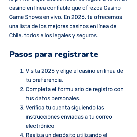
casino en línea confiable que ofrezca Casino
Game Shows en vivo. En 2026, te ofrecemos
una lista de los mejores casinos en línea de
Chile, todos ellos legales y seguros.
Pasos para registrarte
Visita 2026 y elige el casino en línea de
tu preferencia.
Completa el formulario de registro con
tus datos personales.
Verifica tu cuenta siguiendo las
instrucciones enviadas a tu correo
electrónico.
Realiza un depósito utilizando el