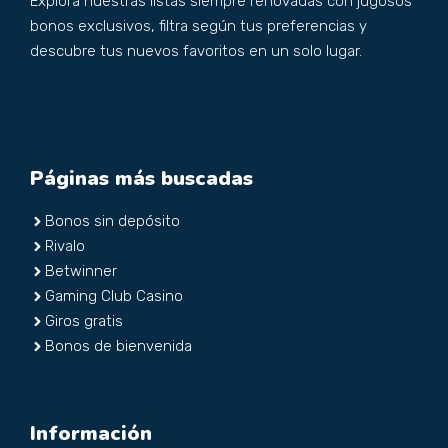
Explora nuestras listas siempre renovadas con jugosos
bonos exclusivos, filtra según tus preferencias y
descubre tus nuevos favoritos en un solo lugar.
Páginas más buscadas
Bonos sin depósito
Rivalo
Betwinner
Gaming Club Casino
Giros gratis
Bonos de bienvenida
Información