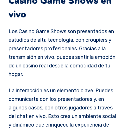
Casino Game Shows en
vivo
Los Casino Game Shows son presentados en
estudios de alta tecnología, con croupiers y
presentadores profesionales. Gracias a la
transmisión en vivo, puedes sentir la emoción
de un casino real desde la comodidad de tu
hogar.
La interacción es un elemento clave. Puedes
comunicarte con los presentadores y, en
algunos casos, con otros jugadores a través
del chat en vivo. Esto crea un ambiente social
y dinámico que enriquece la experiencia de