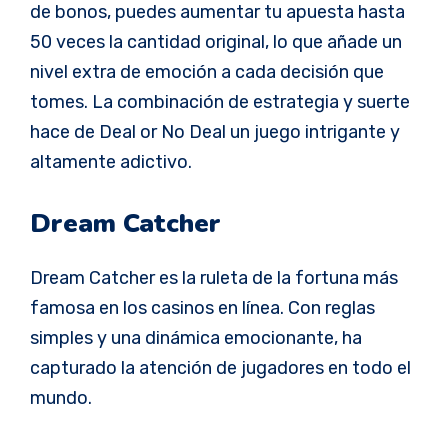
de bonos, puedes aumentar tu apuesta hasta
50 veces la cantidad original, lo que añade un
nivel extra de emoción a cada decisión que
tomes. La combinación de estrategia y suerte
hace de Deal or No Deal un juego intrigante y
altamente adictivo.
Dream Catcher
Dream Catcher es la ruleta de la fortuna más
famosa en los casinos en línea. Con reglas
simples y una dinámica emocionante, ha
capturado la atención de jugadores en todo el
mundo.