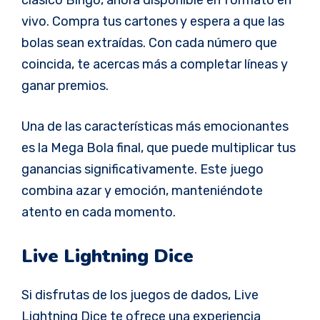
vivo. Compra tus cartones y espera a que las
bolas sean extraídas. Con cada número que
coincida, te acercas más a completar líneas y
ganar premios.
Una de las características más emocionantes
es la Mega Bola final, que puede multiplicar tus
ganancias significativamente. Este juego
combina azar y emoción, manteniéndote
atento en cada momento.
Live Lightning Dice
Si disfrutas de los juegos de dados, Live
Lightning Dice te ofrece una experiencia