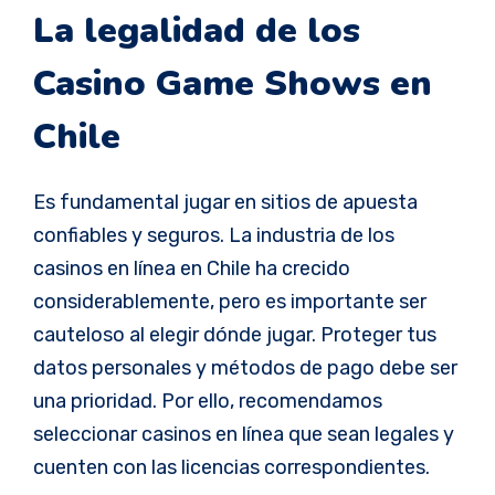
La legalidad de los
Casino Game Shows en
Chile
Es fundamental jugar en sitios de apuesta
confiables y seguros. La industria de los
casinos en línea en Chile ha crecido
considerablemente, pero es importante ser
cauteloso al elegir dónde jugar. Proteger tus
datos personales y métodos de pago debe ser
una prioridad. Por ello, recomendamos
seleccionar casinos en línea que sean legales y
cuenten con las licencias correspondientes.