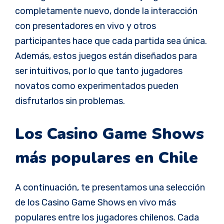
completamente nuevo, donde la interacción
con presentadores en vivo y otros
participantes hace que cada partida sea única.
Además, estos juegos están diseñados para
ser intuitivos, por lo que tanto jugadores
novatos como experimentados pueden
disfrutarlos sin problemas.
Los Casino Game Shows
más populares en Chile
A continuación, te presentamos una selección
de los Casino Game Shows en vivo más
populares entre los jugadores chilenos. Cada