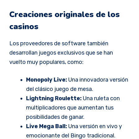
Creaciones originales de los
casinos
Los proveedores de software también
desarrollan juegos exclusivos que se han
vuelto muy populares, como:
Monopoly Live:
Una innovadora versión
del clásico juego de mesa.
Lightning Roulette:
Una ruleta con
multiplicadores que aumentan tus
posibilidades de ganar.
Live Mega Ball:
Una versión en vivo y
emocionante del Bingo tradicional.