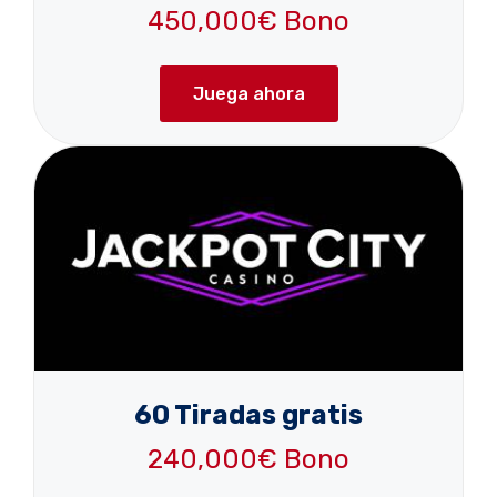
450,000€ Bono
Juega ahora
60 Tiradas gratis
240,000€ Bono