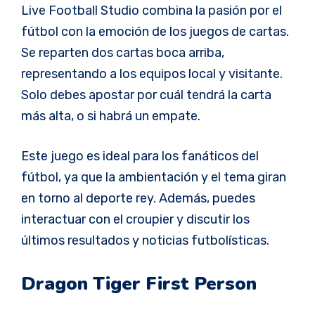
Live Football Studio combina la pasión por el
fútbol con la emoción de los juegos de cartas.
Se reparten dos cartas boca arriba,
representando a los equipos local y visitante.
Solo debes apostar por cuál tendrá la carta
más alta, o si habrá un empate.
Este juego es ideal para los fanáticos del
fútbol, ya que la ambientación y el tema giran
en torno al deporte rey. Además, puedes
interactuar con el croupier y discutir los
últimos resultados y noticias futbolísticas.
Dragon Tiger First Person