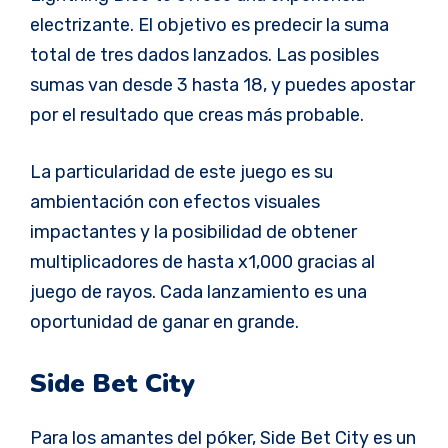
electrizante. El objetivo es predecir la suma
total de tres dados lanzados. Las posibles
sumas van desde 3 hasta 18, y puedes apostar
por el resultado que creas más probable.
La particularidad de este juego es su
ambientación con efectos visuales
impactantes y la posibilidad de obtener
multiplicadores de hasta x1,000 gracias al
juego de rayos. Cada lanzamiento es una
oportunidad de ganar en grande.
Side Bet City
Para los amantes del póker, Side Bet City es un