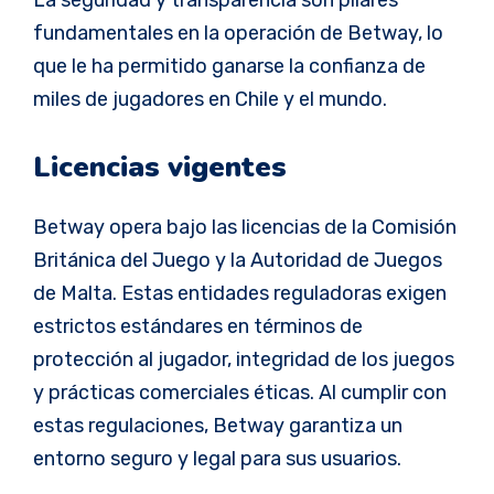
fundamentales en la operación de Betway, lo
que le ha permitido ganarse la confianza de
miles de jugadores en Chile y el mundo.
Licencias vigentes
Betway opera bajo las licencias de la Comisión
Británica del Juego y la Autoridad de Juegos
de Malta. Estas entidades reguladoras exigen
estrictos estándares en términos de
protección al jugador, integridad de los juegos
y prácticas comerciales éticas. Al cumplir con
estas regulaciones, Betway garantiza un
entorno seguro y legal para sus usuarios.