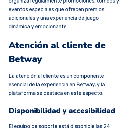
organiza regularmente promociones, torneos y
eventos especiales que ofrecen premios
adicionales y una experiencia de juego
dinámica y emocionante.
Atención al cliente de
Betway
La atención al cliente es un componente
esencial de la experiencia en Betway, y la
plataforma se destaca en este aspecto.
Disponibilidad y accesibilidad
El equipo de soporte está disponible las 24