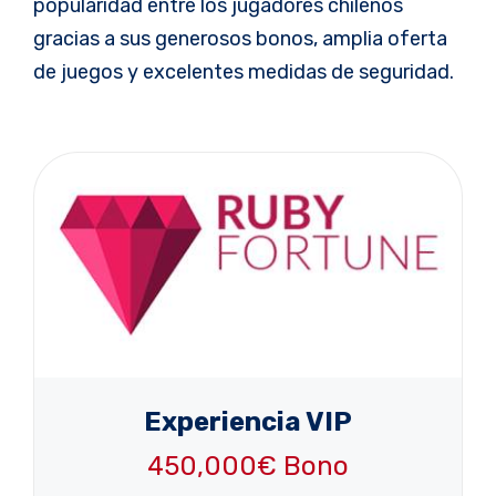
popularidad entre los jugadores chilenos
gracias a sus generosos bonos, amplia oferta
de juegos y excelentes medidas de seguridad.
Experiencia VIP
450,000€ Bono