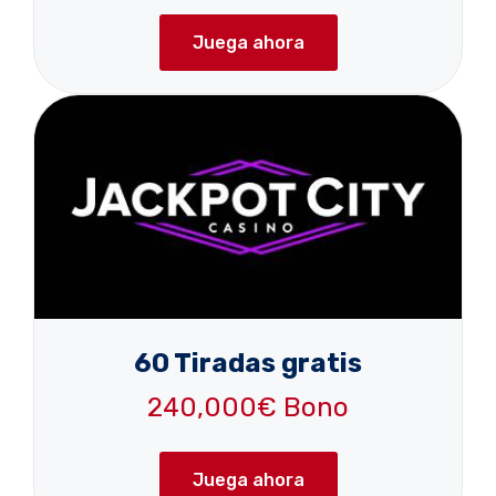
Juega ahora
60 Tiradas gratis
240,000€ Bono
Juega ahora