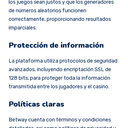
los juegos sean justos y que los generadores
de números aleatorios funcionen
correctamente, proporcionando resultados
imparciales.
Protección de información
La plataforma utiliza protocolos de seguridad
avanzados, incluyendo encriptación SSL de
128 bits, para proteger toda la información
transmitida entre los jugadores y el casino.
Políticas claras
Betway cuenta con términos y condiciones