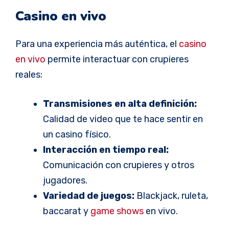
Casino en vivo
Para una experiencia más auténtica, el
casino
en vivo
permite interactuar con crupieres
reales:
Transmisiones en alta definición:
Calidad de video que te hace sentir en
un casino físico.
Interacción en tiempo real:
Comunicación con crupieres y otros
jugadores.
Variedad de juegos:
Blackjack, ruleta,
baccarat y
game shows
en vivo.