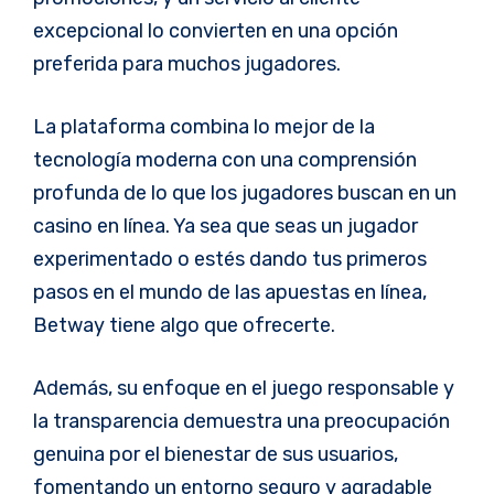
excepcional lo convierten en una opción
preferida para muchos jugadores.
La plataforma combina lo mejor de la
tecnología moderna con una comprensión
profunda de lo que los jugadores buscan en un
casino en línea. Ya sea que seas un jugador
experimentado o estés dando tus primeros
pasos en el mundo de las apuestas en línea,
Betway tiene algo que ofrecerte.
Además, su enfoque en el juego responsable y
la transparencia demuestra una preocupación
genuina por el bienestar de sus usuarios,
fomentando un entorno seguro y agradable