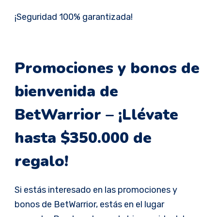
¡Seguridad 100% garantizada!
Promociones y bonos de
bienvenida de
BetWarrior – ¡Llévate
hasta $350.000 de
regalo!
Si estás interesado en las promociones y
bonos de BetWarrior, estás en el lugar