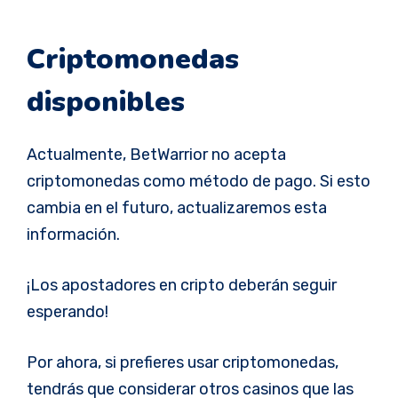
Criptomonedas
disponibles
Actualmente, BetWarrior no acepta
criptomonedas como método de pago. Si esto
cambia en el futuro, actualizaremos esta
información.
¡Los apostadores en cripto deberán seguir
esperando!
Por ahora, si prefieres usar criptomonedas,
tendrás que considerar otros casinos que las