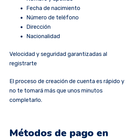
Fecha de nacimiento
Número de teléfono
Dirección
Nacionalidad
Velocidad y seguridad garantizadas al
registrarte
El proceso de creación de cuenta es rápido y
no te tomará más que unos minutos
completarlo.
Métodos de pago en