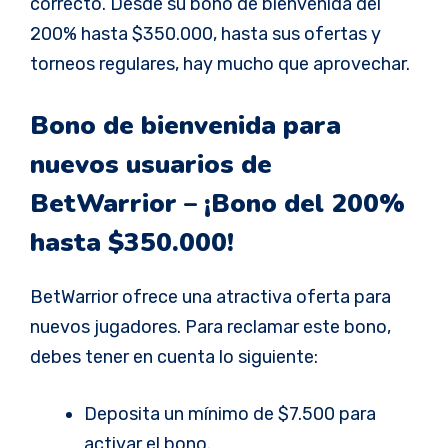
correcto. Desde su bono de bienvenida del
200% hasta $350.000, hasta sus ofertas y
torneos regulares, hay mucho que aprovechar.
Bono de bienvenida para
nuevos usuarios de
BetWarrior – ¡Bono del 200%
hasta $350.000!
BetWarrior ofrece una atractiva oferta para
nuevos jugadores. Para reclamar este bono,
debes tener en cuenta lo siguiente:
Deposita un mínimo de $7.500 para
activar el bono.