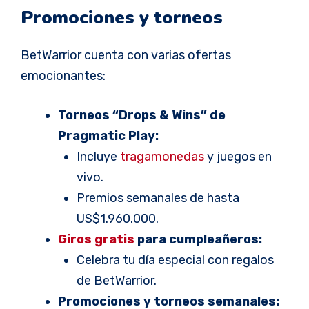
Promociones y torneos
BetWarrior cuenta con varias ofertas
emocionantes:
Torneos “Drops & Wins” de
Pragmatic Play:
Incluye
tragamonedas
y juegos en
vivo.
Premios semanales de hasta
US$1.960.000.
Giros gratis
para cumpleañeros:
Celebra tu día especial con regalos
de BetWarrior.
Promociones y torneos semanales: