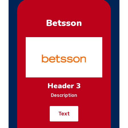
Betsson
Header 3
Description
Text