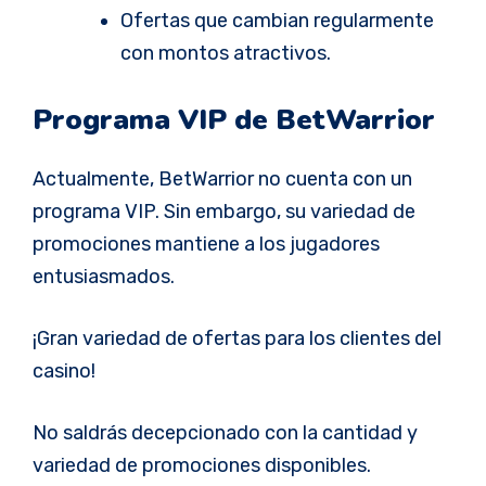
Ofertas que cambian regularmente
con montos atractivos.
Programa VIP de BetWarrior
Actualmente, BetWarrior no cuenta con un
programa VIP. Sin embargo, su variedad de
promociones mantiene a los jugadores
entusiasmados.
¡Gran variedad de ofertas para los clientes del
casino!
No saldrás decepcionado con la cantidad y
variedad de promociones disponibles.