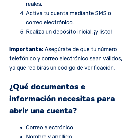
reales.
Activa tu cuenta mediante SMS o
correo electrónico.
Realiza un depósito inicial, ¡y listo!
Importante:
Asegúrate de que tu número
telefónico y correo electrónico sean válidos,
ya que recibirás un código de verificación.
¿Qué documentos e
información necesitas para
abrir una cuenta?
Correo electrónico
Nombre y apellido