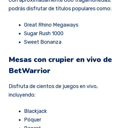
Con aproximadamente 800 tragamonedas,
podrás disfrutar de títulos populares como:
Great Rhino Megaways
Sugar Rush 1000
Sweet Bonanza
Mesas con crupier en vivo de
BetWarrior
Disfruta de cientos de juegos en vivo,
incluyendo:
Blackjack
Póquer