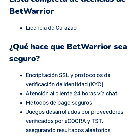
BetWarrior
Licencia de Curazao
¿Qué hace que BetWarrior sea
seguro?
Encriptación SSL y protocolos de
verificación de identidad (KYC)
Atención al cliente 24 horas vía chat
Métodos de pago seguros
Juegos desarrollados por proveedores
verificados por eCOGRA y TST,
asegurando resultados aleatorios