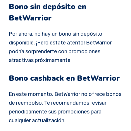
Bono sin depósito en
BetWarrior
Por ahora, no hay un bono sin depósito
disponible. ¡Pero estate atento! BetWarrior
podría sorprenderte con promociones
atractivas próximamente.
Bono cashback en BetWarrior
En este momento, BetWarrior no ofrece bonos
de reembolso. Te recomendamos revisar
periódicamente sus promociones para
cualquier actualización.