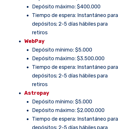
Depósito máximo: $400.000
Tiempo de espera: Instantáneo para
depósitos; 2-5 días hábiles para
retiros
WebPay
Depósito mínimo: $5.000
Depósito máximo: $3.500.000
Tiempo de espera: Instantáneo para
depósitos; 2-5 días hábiles para
retiros
Astropay
Depósito mínimo: $5.000
Depósito máximo: $2.000.000
Tiempo de espera: Instantáneo para
depósitos; 2-5 días hábiles para