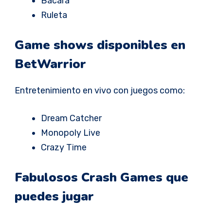
Bacará
Ruleta
Game shows disponibles en
BetWarrior
Entretenimiento en vivo con juegos como:
Dream Catcher
Monopoly Live
Crazy Time
Fabulosos Crash Games que
puedes jugar