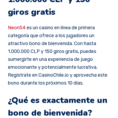
giros gratis
Neon54
es un casino en línea de primera
categoría que ofrece a los jugadores un
atractivo bono de bienvenida. Con hasta
1.000.000 CLP y 150 giros gratis, puedes
sumergirte en una experiencia de juego
emocionante y potencialmente lucrativa.
Regístrate en CasinoChile.io y aprovecha este
bono durante los próximos 10 días.
¿Qué es exactamente un
bono de bienvenida?