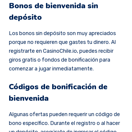
Bonos de bienvenida sin
depósito
Los bonos sin depósito son muy apreciados
porque no requieren que gastes tu dinero. Al
registrarte en CasinoChile.io, puedes recibir
giros gratis o fondos de bonificación para
comenzar a jugar inmediatamente.
Códigos de bonificación de
bienvenida
Algunas ofertas pueden requerir un código de
bono específico. Durante el registro o al hacer
un depósito, asegúrate de ingresar el código