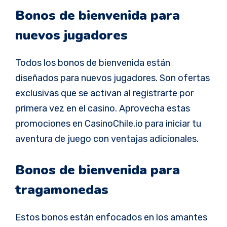
Bonos de bienvenida para
nuevos jugadores
Todos los bonos de bienvenida están
diseñados para nuevos jugadores. Son ofertas
exclusivas que se activan al registrarte por
primera vez en el casino. Aprovecha estas
promociones en CasinoChile.io para iniciar tu
aventura de juego con ventajas adicionales.
Bonos de bienvenida para
tragamonedas
Estos bonos están enfocados en los amantes