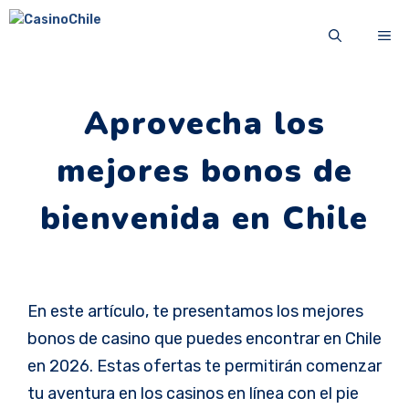
Saltar
Me
al
contenido
Aprovecha los
mejores bonos de
bienvenida en Chile
En este artículo, te presentamos los mejores
bonos de casino que puedes encontrar en Chile
en 2026. Estas ofertas te permitirán comenzar
tu aventura en los casinos en línea con el pie