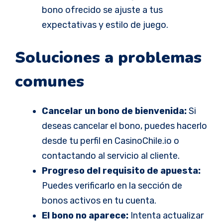
bono ofrecido se ajuste a tus
expectativas y estilo de juego.
Soluciones a problemas
comunes
Cancelar un bono de bienvenida:
Si
deseas cancelar el bono, puedes hacerlo
desde tu perfil en CasinoChile.io o
contactando al servicio al cliente.
Progreso del requisito de apuesta:
Puedes verificarlo en la sección de
bonos activos en tu cuenta.
El bono no aparece:
Intenta actualizar