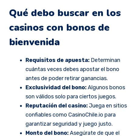
Qué debo buscar en los
casinos con bonos de
bienvenida
Requisitos de apuesta:
Determinan
cuántas veces debes apostar el bono
antes de poder retirar ganancias.
Exclusividad del bono:
Algunos bonos
son válidos solo para ciertos juegos.
Reputación del casino:
Juega en sitios
confiables como CasinoChile.io para
garantizar seguridad y juego justo.
Monto del bono:
Asegúrate de que el