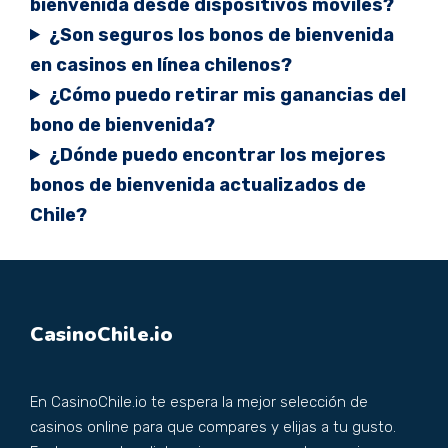
bienvenida desde dispositivos móviles?
¿Son seguros los bonos de bienvenida
en casinos en línea chilenos?
¿Cómo puedo retirar mis ganancias del
bono de bienvenida?
¿Dónde puedo encontrar los mejores
bonos de bienvenida actualizados de
Chile?
CasinoChile.io
En CasinoChile.io te espera la mejor selección de
casinos online para que compares y elijas a tu gusto.