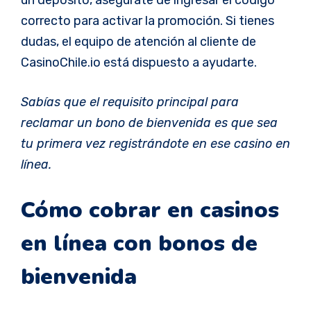
correcto para activar la promoción. Si tienes
dudas, el equipo de atención al cliente de
CasinoChile.io está dispuesto a ayudarte.
Sabías que el requisito principal para
reclamar un bono de bienvenida es que sea
tu primera vez registrándote en ese casino en
línea.
Cómo cobrar en casinos
en línea con bonos de
bienvenida