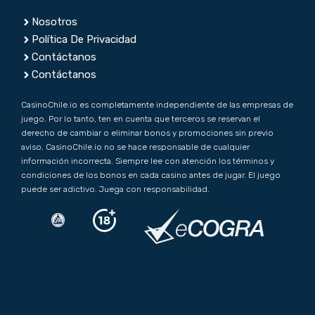
Nosotros
Política De Privacidad
Contáctanos
Contáctanos
CasinoChile.io es completamente independiente de las empresas de
juego. Por lo tanto, ten en cuenta que terceros se reservan el
derecho de cambiar o eliminar bonos y promociones sin previo
aviso. CasinoChile.io no se hace responsable de cualquier
información incorrecta. Siempre lee con atención los términos y
condiciones de los bonos en cada casino antes de jugar. El juego
puede ser adictivo. Juega con responsabilidad.