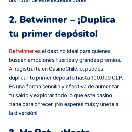
disfrutar de este increíble bono!
2. Betwinner – ¡Duplica
tu primer depósito!
Betwinner
es el destino ideal para quienes
buscan emociones fuertes y grandes premios.
Al registrarte en CasinoChile.io, puedes
duplicar tu primer depósito hasta 100.000 CLP.
Es una forma sencilla y efectiva de aumentar
tu saldo y explorar todo lo que este casino
tiene para ofrecer. ¡No esperes más y únete a
la diversión!