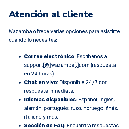
Atención al cliente
Wazamba ofrece varias opciones para asistirte
cuando lo necesites:
Correo electrónico
: Escríbenos a
support[@]wazamba[.]com (respuesta
en 24 horas).
Chat en vivo
: Disponible 24/7 con
respuesta inmediata.
Idiomas disponibles
: Español, inglés,
alemán, portugués, ruso, noruego, finés,
italiano y más.
Sección de FAQ
: Encuentra respuestas