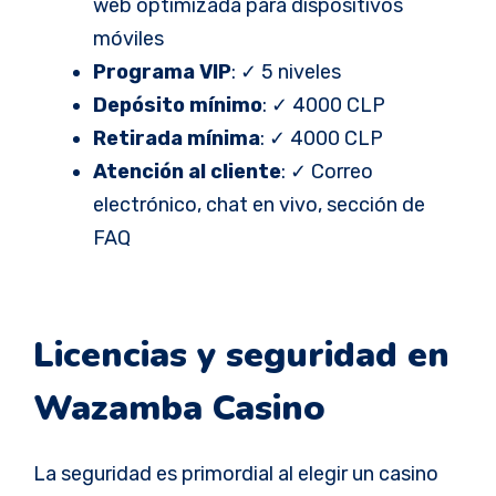
web optimizada para dispositivos
móviles
Programa VIP
: ✓ 5 niveles
Depósito mínimo
: ✓ 4000 CLP
Retirada mínima
: ✓ 4000 CLP
Atención al cliente
: ✓ Correo
electrónico, chat en vivo, sección de
FAQ
Licencias y seguridad en
Wazamba Casino
La seguridad es primordial al elegir un casino