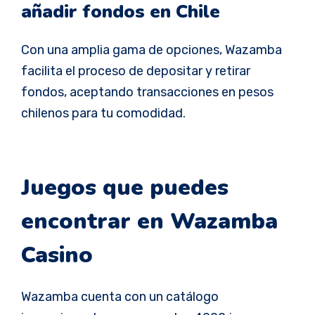
añadir fondos en Chile
Con una amplia gama de opciones, Wazamba
facilita el proceso de depositar y retirar
fondos, aceptando transacciones en pesos
chilenos para tu comodidad.
Juegos que puedes
encontrar en Wazamba
Casino
Wazamba cuenta con un catálogo