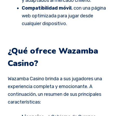
y adaptados al mercado chileno.
Compatibilidad móvil
, con una página
web optimizada para jugar desde
cualquier dispositivo.
¿Qué ofrece Wazamba
Casino?
Wazamba Casino brinda a sus jugadores una
experiencia completa y emocionante. A
continuación, un resumen de sus principales
características: