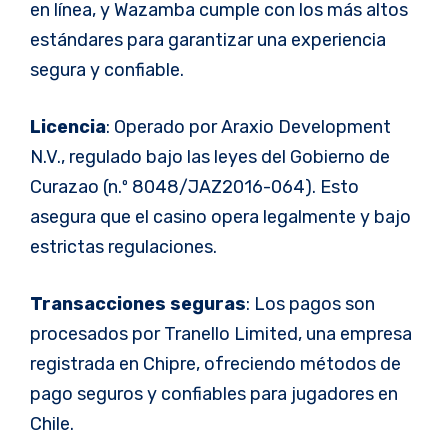
en línea, y Wazamba cumple con los más altos
estándares para garantizar una experiencia
segura y confiable.
Licencia
: Operado por Araxio Development
N.V., regulado bajo las leyes del Gobierno de
Curazao (n.º 8048/JAZ2016-064). Esto
asegura que el casino opera legalmente y bajo
estrictas regulaciones.
Transacciones seguras
: Los pagos son
procesados por Tranello Limited, una empresa
registrada en Chipre, ofreciendo métodos de
pago seguros y confiables para jugadores en
Chile.