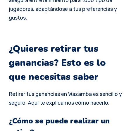
asegura entretenimiento para todo tipo de
jugadores, adaptándose a tus preferencias y
gustos.
¿Quieres retirar tus
ganancias? Esto es lo
que necesitas saber
Retirar tus ganancias en Wazamba es sencillo y
seguro. Aquí te explicamos cómo hacerlo.
¿Cómo se puede realizar un