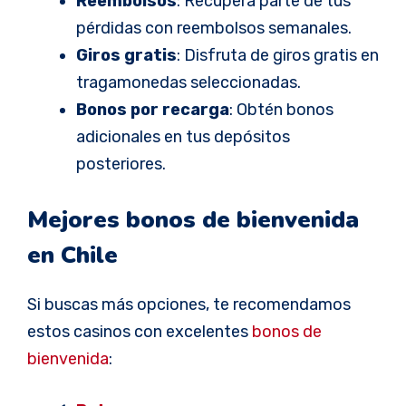
Reembolsos
: Recupera parte de tus
pérdidas con reembolsos semanales.
Giros gratis
: Disfruta de giros gratis en
tragamonedas seleccionadas.
Bonos por recarga
: Obtén bonos
adicionales en tus depósitos
posteriores.
Mejores bonos de bienvenida
en Chile
Si buscas más opciones, te recomendamos
estos casinos con excelentes
bonos de
bienvenida
: