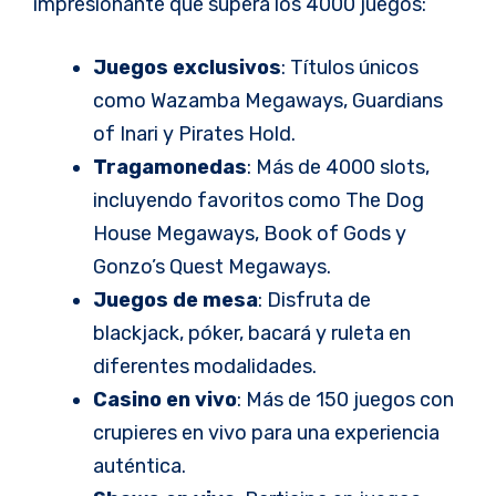
impresionante que supera los 4000 juegos:
Juegos exclusivos
: Títulos únicos
como Wazamba Megaways, Guardians
of Inari y Pirates Hold.
Tragamonedas
: Más de 4000 slots,
incluyendo favoritos como The Dog
House Megaways, Book of Gods y
Gonzo’s Quest Megaways.
Juegos de mesa
: Disfruta de
blackjack, póker, bacará y ruleta en
diferentes modalidades.
Casino en vivo
: Más de 150 juegos con
crupieres en vivo para una experiencia
auténtica.