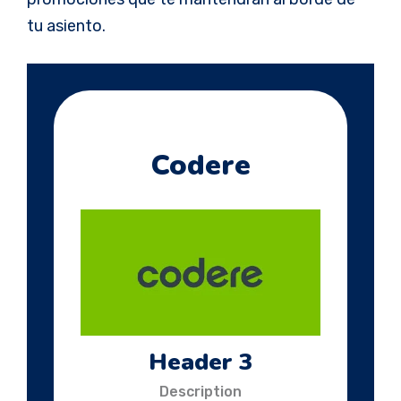
tu asiento.
Codere
Header 3
Description