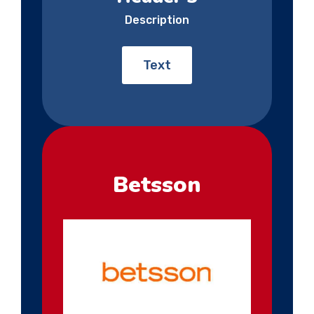
Description
Text
Betsson