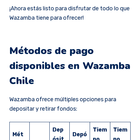
¡Ahora estás listo para disfrutar de todo lo que
Wazamba tiene para ofrecer!
Métodos de pago
disponibles en Wazamba
Chile
Wazamba ofrece múltiples opciones para
depositar y retirar fondos:
Dep
Tiem
Tiem
Mét
Depó
ósit
po
po