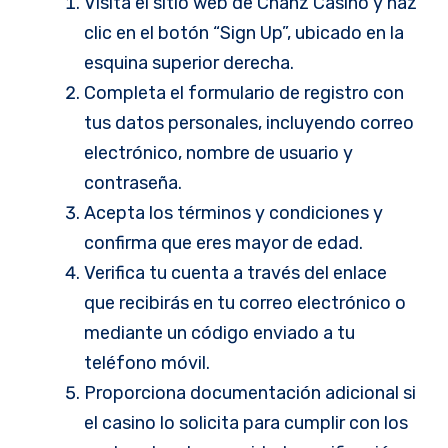
Visita el sitio web de Chanz Casino y haz
clic en el botón “Sign Up”, ubicado en la
esquina superior derecha.
Completa el formulario de registro con
tus datos personales, incluyendo correo
electrónico, nombre de usuario y
contraseña.
Acepta los términos y condiciones y
confirma que eres mayor de edad.
Verifica tu cuenta a través del enlace
que recibirás en tu correo electrónico o
mediante un código enviado a tu
teléfono móvil.
Proporciona documentación adicional si
el casino lo solicita para cumplir con los