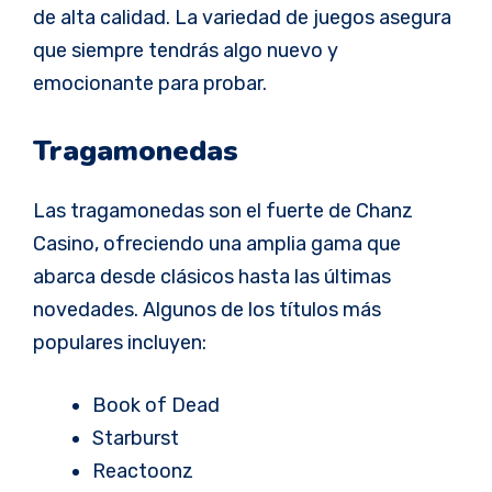
de alta calidad. La variedad de juegos asegura
que siempre tendrás algo nuevo y
emocionante para probar.
Tragamonedas
Las tragamonedas son el fuerte de Chanz
Casino, ofreciendo una amplia gama que
abarca desde clásicos hasta las últimas
novedades. Algunos de los títulos más
populares incluyen:
Book of Dead
Starburst
Reactoonz