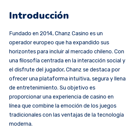
Introducción
Fundado en 2014, Chanz Casino es un
operador europeo que ha expandido sus
horizontes para incluir al mercado chileno. Con
una filosofía centrada en la interacción social y
el disfrute del jugador, Chanz se destaca por
ofrecer una plataforma intuitiva, segura y llena
de entretenimiento. Su objetivo es
proporcionar una experiencia de casino en
línea que combine la emoción de los juegos
tradicionales con las ventajas de la tecnología
moderna.