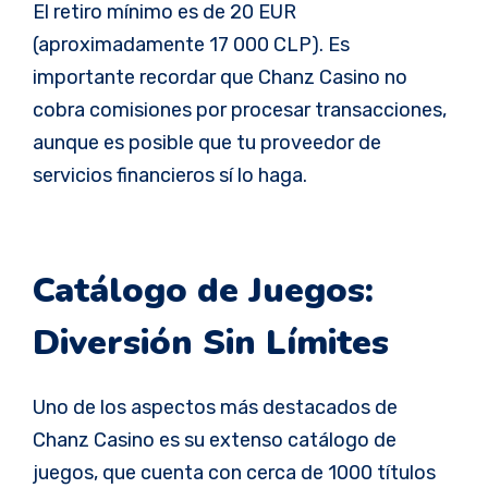
El retiro mínimo es de 20 EUR
(aproximadamente 17 000 CLP). Es
importante recordar que Chanz Casino no
cobra comisiones por procesar transacciones,
aunque es posible que tu proveedor de
servicios financieros sí lo haga.
Catálogo de Juegos:
Diversión Sin Límites
Uno de los aspectos más destacados de
Chanz Casino es su extenso catálogo de
juegos, que cuenta con cerca de 1000 títulos