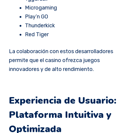
Microgaming
Play’n GO
Thunderkick
Red Tiger
La colaboración con estos desarrolladores
permite que el casino ofrezca juegos
innovadores y de alto rendimiento.
Experiencia de Usuario:
Plataforma Intuitiva y
Optimizada