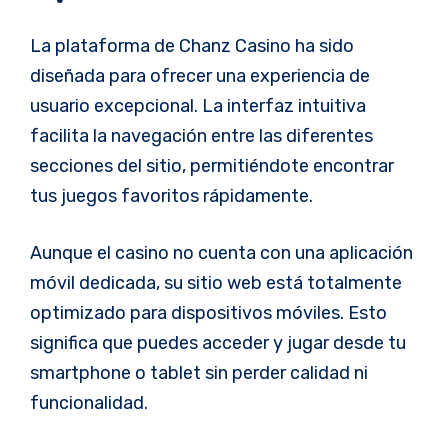
La plataforma de Chanz Casino ha sido
diseñada para ofrecer una experiencia de
usuario excepcional. La interfaz intuitiva
facilita la navegación entre las diferentes
secciones del sitio, permitiéndote encontrar
tus juegos favoritos rápidamente.
Aunque el casino no cuenta con una aplicación
móvil dedicada, su sitio web está totalmente
optimizado para dispositivos móviles. Esto
significa que puedes acceder y jugar desde tu
smartphone o tablet sin perder calidad ni
funcionalidad.