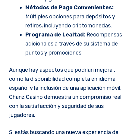
Métodos de Pago Convenientes:
Múltiples opciones para depósitos y
retiros, incluyendo criptomonedas.
Programa de Lealtad:
Recompensas
adicionales a través de su sistema de
puntos y promociones.
Aunque hay aspectos que podrían mejorar,
como la disponibilidad completa en idioma
español y la inclusión de una aplicación móvil,
Chanz Casino demuestra un compromiso real
con la satisfacción y seguridad de sus
jugadores.
Si estás buscando una nueva experiencia de