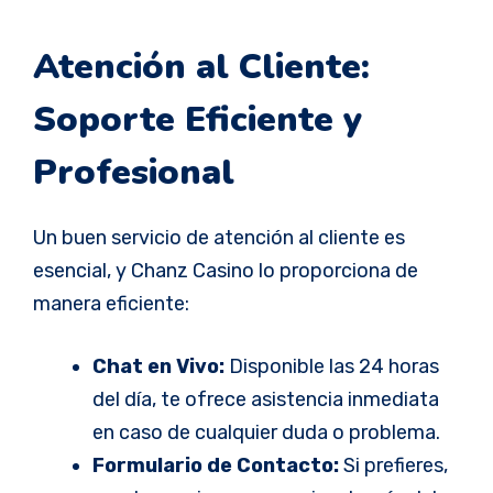
Atención al Cliente:
Soporte Eficiente y
Profesional
Un buen servicio de atención al cliente es
esencial, y Chanz Casino lo proporciona de
manera eficiente:
Chat en Vivo:
Disponible las 24 horas
del día, te ofrece asistencia inmediata
en caso de cualquier duda o problema.
Formulario de Contacto:
Si prefieres,