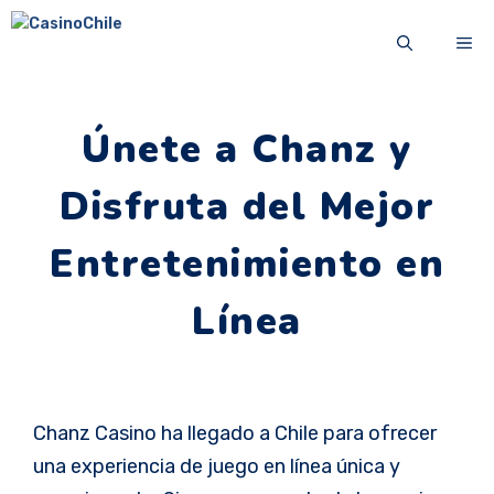
Saltar
Me
al
contenido
Únete a Chanz y
Disfruta del Mejor
Entretenimiento en
Línea
Chanz Casino ha llegado a Chile para ofrecer
una experiencia de juego en línea única y