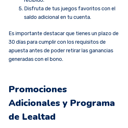
recibido.
Disfruta de tus juegos favoritos con el
saldo adicional en tu cuenta.
Es importante destacar que tienes un plazo de
30 días para cumplir con los requisitos de
apuesta antes de poder retirar las ganancias
generadas con el bono.
Promociones
Adicionales y Programa
de Lealtad