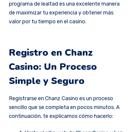
programa de lealtad es una excelente manera
de maximizar tu experiencia y obtener más
valor por tu tiempo en el casino.
Registro en Chanz
Casino: Un Proceso
Simple y Seguro
Registrarse en Chanz Casino es un proceso
sencillo que se completa en pocos minutos. A
continuación, te explicamos cómo hacerlo: