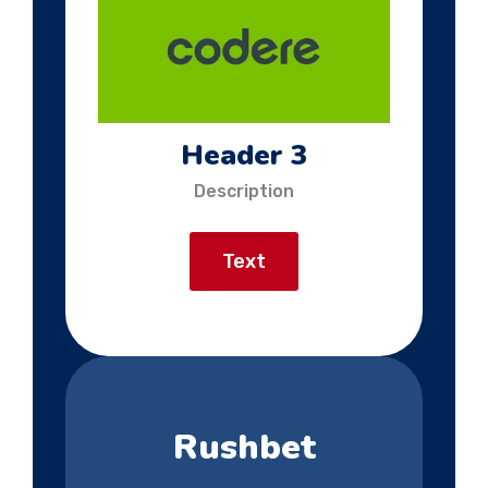
Header 3
Description
Text
Rushbet