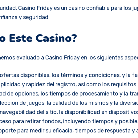
uridad, Casino Friday es un casino confiable para los 
nfianza y seguridad.
 Este Casino?
 hemos evaluado a Casino Friday en los siguientes aspe
fertas disponibles, los términos y condiciones, y la fa
licidad y rapidez del registro, así como los requisitos
d de opciones, los tiempos de procesamiento y la tran
lección de juegos, la calidad de los mismos y la divers
avegabilidad del sitio, la disponibilidad en dispositivos
eso para retirar fondos, incluyendo tiempos y posible
orte para medir su eficacia, tiempos de respuesta y 