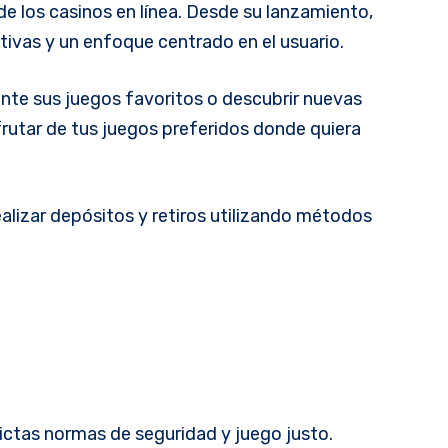
 de los casinos en línea. Desde su lanzamiento,
ivas y un enfoque centrado en el usuario.
ente sus juegos favoritos o descubrir nuevas
frutar de tus juegos preferidos donde quiera
alizar depósitos y retiros utilizando métodos
ictas normas de seguridad y juego justo.