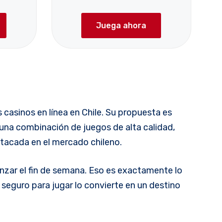
Juega ahora
 casinos en línea en Chile. Su propuesta es
 una combinación de juegos de alta calidad,
tacada en el mercado chileno.
nzar el fin de semana. Eso es exactamente lo
 seguro para jugar lo convierte en un destino