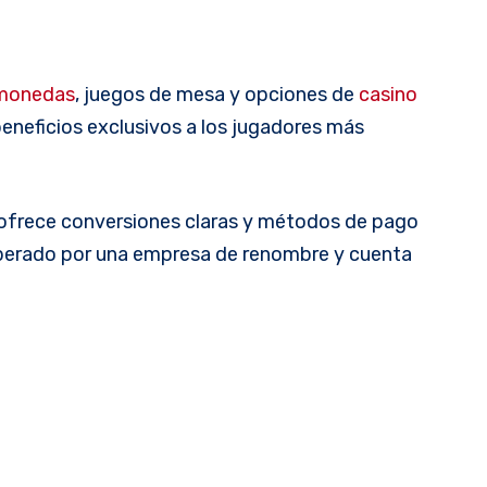
monedas
, juegos de mesa y opciones de
casino
eneficios exclusivos a los jugadores más
, ofrece conversiones claras y métodos de pago
á operado por una empresa de renombre y cuenta