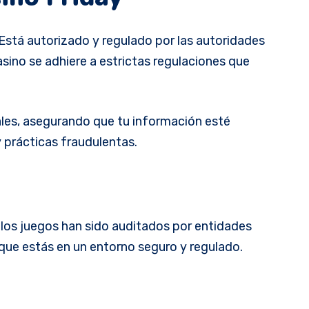
Está autorizado y regulado por las autoridades
ino se adhiere a estrictas regulaciones que
ales, asegurando que tu información esté
y prácticas fraudulentas.
los juegos han sido auditados por entidades
 que estás en un entorno seguro y regulado.