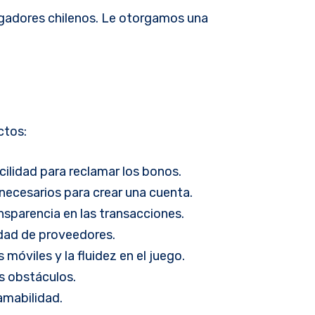
jugadores chilenos. Le otorgamos una
ctos:
cilidad para reclamar los bonos.
 necesarios para crear una cuenta.
sparencia en las transacciones.
idad de proveedores.
 móviles y la fluidez en el juego.
s obstáculos.
amabilidad.