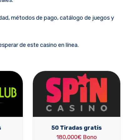
ales.
ridad, métodos de pago, catálogo de juegos y
perar de este casino en línea.
s
50 Tiradas gratis
180,000€ Bono