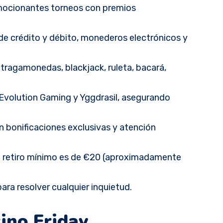
mocionantes torneos con premios
 de crédito y débito, monederos electrónicos y
tragamonedas, blackjack, ruleta, bacará,
Evolution Gaming y Yggdrasil, asegurando
 bonificaciones exclusivas y atención
l retiro mínimo es de €20 (aproximadamente
ara resolver cualquier inquietud.
ino Friday