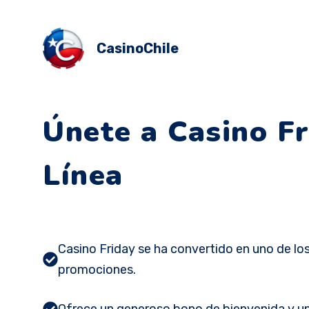
Saltar
al
CasinoChile
contenido
Únete a Casino Fr
Línea
Casino Friday se ha convertido en uno de los
promociones.