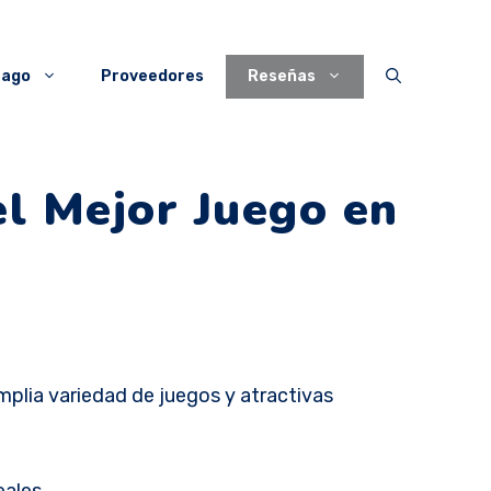
Pago
Proveedores
Reseñas
el Mejor Juego en
mplia variedad de juegos y atractivas