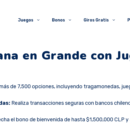
Juegos
Bonos
Giros Gratis
ana en Grande con J
 más de 7,500 opciones, incluyendo tragamonedas, jueg
das:
Realiza transacciones seguras con bancos chilen
cha el bono de bienvenida de hasta $1,500,000 CLP y