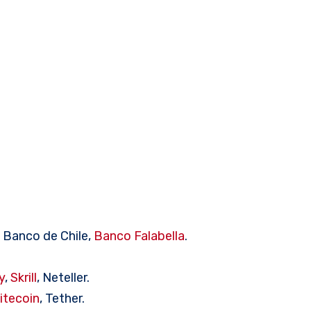
, Banco de Chile,
Banco Falabella
.
y
,
Skrill
, Neteller.
itecoin
, Tether.