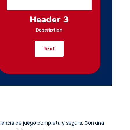
Header 3
Description
Text
riencia de juego completa y segura. Con una