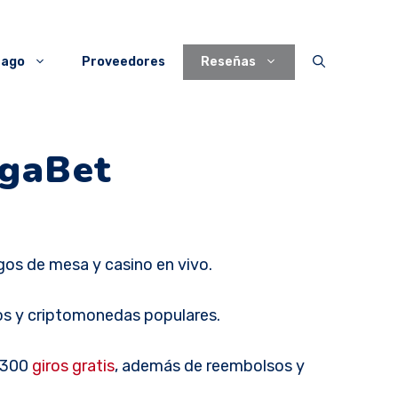
Pago
Proveedores
Reseñas
ugaBet
os de mesa y casino en vivo.
os y criptomonedas populares.
 300
giros gratis
, además de reembolsos y