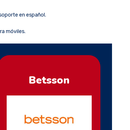
soporte en español.
ra móviles.
Betsson