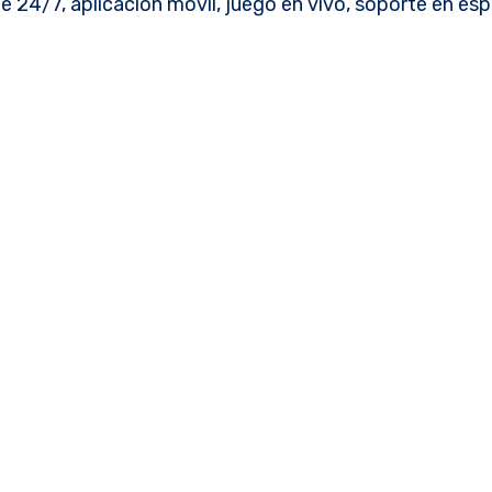
e 24/7, aplicación móvil, juego en vivo, soporte en esp