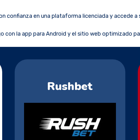
n confianza en una plataforma licenciada y accede a 
go con la app para Android y el sitio web optimizado pa
Rushbet