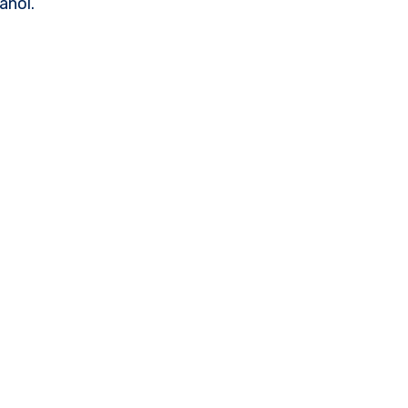
añol.