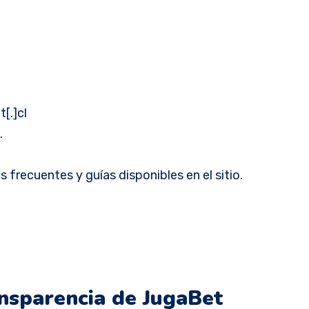
[.]cl
.
 frecuentes y guías disponibles en el sitio.
ansparencia de JugaBet